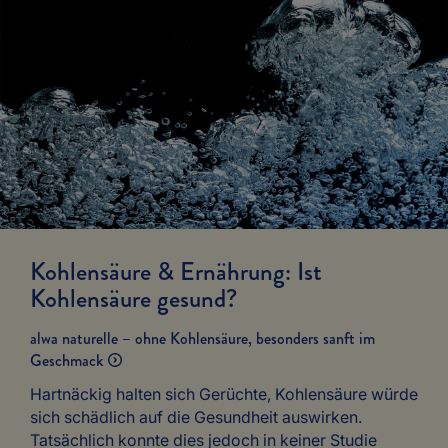
Kohlensäure & Ernährung: Ist
Kohlensäure gesund?
alwa naturelle – ohne Kohlensäure, besonders sanft im
Geschmack
Hartnäckig halten sich Gerüchte, Kohlensäure würde
sich schädlich auf die Gesundheit auswirken.
Tatsächlich konnte dies jedoch in keiner Studie