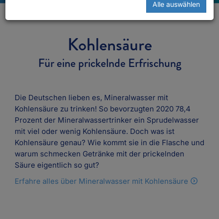
Alle auswählen
Kohlensäure
Für eine prickelnde Erfrischung
Die Deutschen lieben es, Mineralwasser mit
Kohlensäure zu trinken! So bevorzugten 2020 78,4
Prozent der Mineralwassertrinker ein Sprudelwasser
mit viel oder wenig Kohlensäure. Doch was ist
Kohlensäure genau? Wie kommt sie in die Flasche und
warum schmecken Getränke mit der prickelnden
Säure eigentlich so gut?
Erfahre alles über Mineralwasser mit Kohlensäure