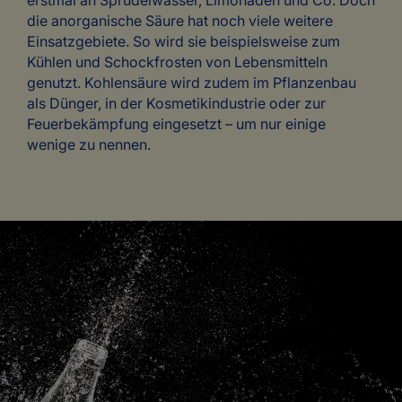
die anorganische Säure hat noch viele weitere
Einsatzgebiete. So wird sie beispielsweise zum
Kühlen und Schockfrosten von Lebensmitteln
genutzt. Kohlensäure wird zudem im Pflanzenbau
als Dünger, in der Kosmetikindustrie oder zur
Feuerbekämpfung eingesetzt – um nur einige
wenige zu nennen.