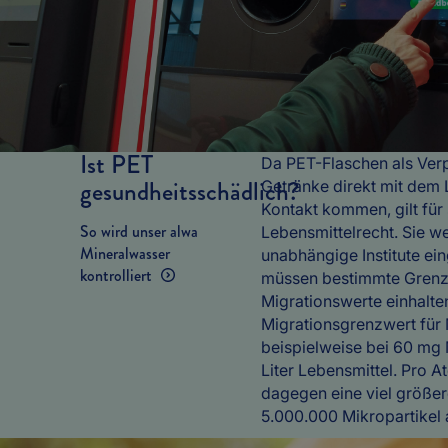
Ist PET
Da PET-Flaschen als Ver
gesundheitsschädlich?
Getränke direkt mit dem 
Kontakt kommen, gilt für 
So wird unser alwa
Lebensmittelrecht. Sie w
Mineralwasser
unabhängige Institute ei
kontrolliert
müssen bestimmte Grenz
Migrationswerte einhalte
Migrationsgrenzwert für M
beispielweise bei 60 mg 
Liter Lebensmittel. Pro
dagegen eine viel größe
5.000.000 Mikropartikel 