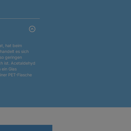
t, hat beim
handelt es sich
 so geringen
h ist. Acetaldehyd
 ein Glas
einer PET-Flasche