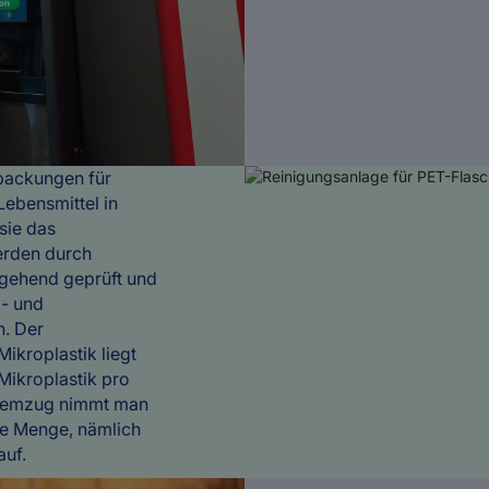
packungen für
Lebensmittel in
sie das
erden durch
ngehend geprüft und
- und
n. Der
ikroplastik liegt
Mikroplastik pro
 Atemzug nimmt man
re Menge, nämlich
auf.