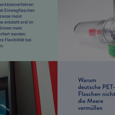
reckblasverfahren
Bei Einwegflaschen
zesse meist
e entsteht erst im
 können mehr
rtiert werden.
 Flexibilität bei
n.
Warum
deutsche PET
Flaschen nich
die Meere
vermüllen