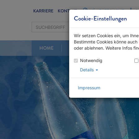
KARRIERE
KONTAKT
HÄNDLERSUCHE
D
Cookie-Einstellungen
Wir setzen Cookies ein, um Ihn
Bestimmte Cookies könne auch d
HOME
GLÜCKSZEIT
PRODUKTE
oder ablehnen. Weitere Infos fi
Notwendig
Details
Impressum