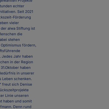
sgewählten Projekte
Stunden echter
itiativen. Seit 2021
ckszeit-Förderung
eben vieler
er alwa Stiftung ist
 Menschen die
Dabei stehen
n Optimismus fördern,
ftsführende
s. Jedes Jahr haben
schen in der Region
 31.Oktober haben
Bedürfnis in unserer
es Leben schenken.
" freut sich Denise
ückszeitprojekte
ter Linie unseren
ht haben und somit
ufmann. Denn rund