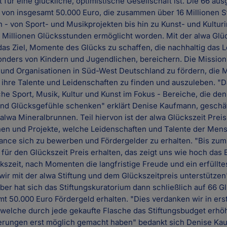
für eine glückliche, optimistische Gesellschaft ist. Die 66 au
l von insgesamt 50.000 Euro, die zusammen über 16 Millionen 
 - von Sport- und Musikprojekten bis hin zu Kunst- und Kulturin
 Millionen Glücksstunden ermöglicht worden. Mit der alwa Glü
 das Ziel, Momente des Glücks zu schaffen, die nachhaltig das L
ders von Kindern und Jugendlichen, bereichern. Die Mission d
e und Organisationen in Süd-West Deutschland zu fördern, die
 ihre Talente und Leidenschaften zu finden und auszuleben. "
he Sport, Musik, Kultur und Kunst im Fokus - Bereiche, die de
 und Glücksgefühle schenken" erklärt Denise Kaufmann, geschä
 alwa Mineralbrunnen. Teil hiervon ist der alwa Glückszeit Prei
nen und Projekte, welche Leidenschaften und Talente der Men
ance sich zu bewerben und Fördergelder zu erhalten. "Bis zum
für den Glückszeit Preis erhalten, das zeigt uns wie hoch das 
ckszeit, nach Momenten die langfristige Freude und ein erfüllt
ir mit der alwa Stiftung und dem Glückszeitpreis unterstützen
r hat sich das Stiftungskuratorium dann schließlich auf 66 Gl
mt 50.000 Euro Fördergeld erhalten. "Dies verdanken wir in ers
welche durch jede gekaufte Flasche das Stiftungsbudget erhö
derungen erst möglich gemacht haben" bedankt sich Denise Ka