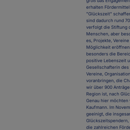
groß das Engagement 
erhalten Fördermitte
"Glückszeit" schaffen
sind dadurch rund 70
verfolgt die Stiftung
Menschen, aber beson
es, Projekte, Verein
Möglichkeit eröffnen
besonders die Bereic
positive Lebenszeit
Gesellschafterin des
Vereine, Organisatio
voranbringen, die Ch
wir über 900 Anträge 
Region ist, nach Glü
Genau hier möchten w
Kaufmann. Im Novembe
geeinigt, die insgesa
Glückszeitspendern, 
die zahlreichen För