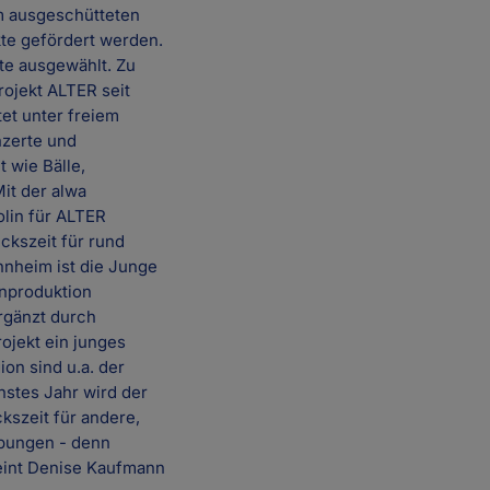
em ausgeschütteten
kte gefördert werden.
te ausgewählt. Zu
rojekt ALTER seit
tet unter freiem
nzerte und
 wie Bälle,
it der alwa
olin für ALTER
ckszeit für rund
nnheim ist die Junge
rnproduktion
ergänzt durch
rojekt ein junges
on sind u.a. der
hstes Jahr wird der
kszeit für andere,
rbungen - denn
eint Denise Kaufmann