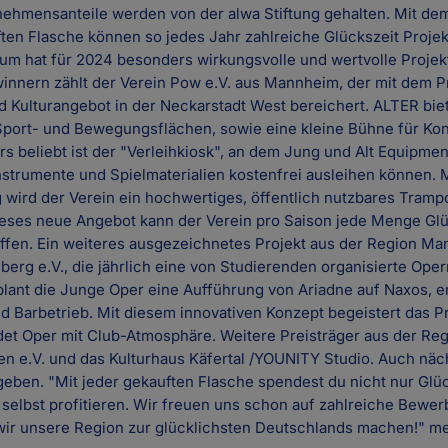
rnehmensanteile werden von der alwa Stiftung gehalten. Mit d
ten Flasche können so jedes Jahr zahlreiche Glückszeit Proje
ium hat für 2024 besonders wirkungsvolle und wertvolle Projek
innern zählt der Verein Pow e.V. aus Mannheim, der mit dem P
nd Kulturangebot in der Neckarstadt West bereichert. ALTER bie
Sport- und Bewegungsflächen, sowie eine kleine Bühne für Ko
 beliebt ist der "Verleihkiosk", an dem Jung und Alt Equipment
strumente und Spielmaterialien kostenfrei ausleihen können. M
 wird der Verein ein hochwertiges, öffentlich nutzbares Tramp
eses neue Angebot kann der Verein pro Saison jede Menge Glü
fen. Ein weiteres ausgezeichnetes Projekt aus der Region Ma
rg e.V., die jährlich eine von Studierenden organisierte Ope
 plant die Junge Oper eine Aufführung von Ariadne auf Naxos, 
nd Barbetrieb. Mit diesem innovativen Konzept begeistert das P
et Oper mit Club-Atmosphäre. Weitere Preisträger aus der Regi
n e.V. und das Kulturhaus Käfertal /YOUNITY Studio. Auch näc
geben. "Mit jeder gekauften Flasche spendest du nicht nur Glüc
selbst profitieren. Wir freuen uns schon auf zahlreiche Bewe
r unsere Region zur glücklichsten Deutschlands machen!" m