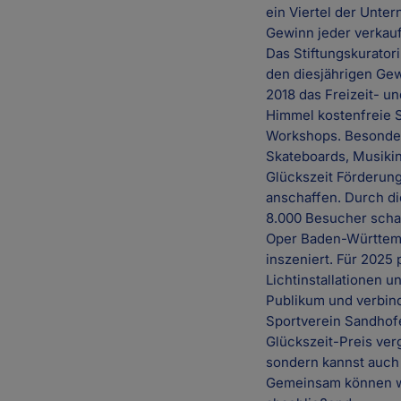
ein Viertel der Unte
Gewinn jeder verkauf
Das Stiftungskurator
den diesjährigen Gew
2018 das Freizeit- u
Himmel kostenfreie 
Workshops. Besonders
Skateboards, Musikin
Glückszeit Förderung
anschaffen. Durch di
8.000 Besucher schaf
Oper Baden-Württembe
inszeniert. Für 2025
Lichtinstallationen u
Publikum und verbind
Sportverein Sandhofe
Glückszeit-Preis ver
sondern kannst auch 
Gemeinsam können wi