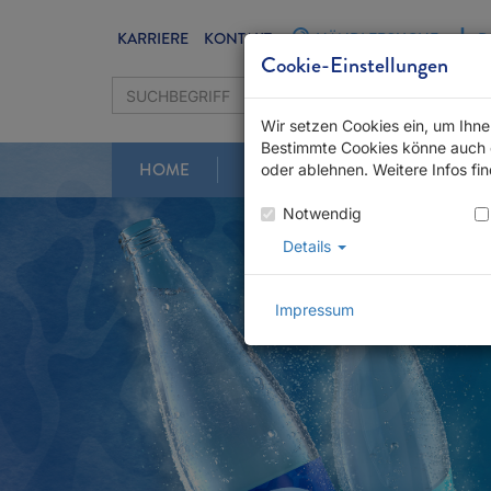
KARRIERE
KONTAKT
HÄNDLERSUCHE
D
Cookie-Einstellungen
Wir setzen Cookies ein, um Ihn
Bestimmte Cookies könne auch d
HOME
GLÜCKSZEIT
PRODUKTE
oder ablehnen. Weitere Infos fi
Notwendig
Details
Impressum