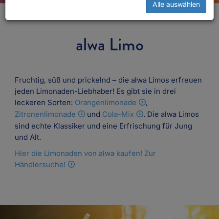
Alle auswählen
alwa Limo
Fruchtig, süß und prickelnd – die alwa Limos erfreuen
jeden Limonaden-Liebhaber! Es gibt sie in drei
leckeren Sorten:
Orangenlimonade
,
Zitronenlimonade
und
Cola-Mix
. Die alwa Limos
sind echte Klassiker und eine Erfrischung für Jung
und Alt.
Hier die Limonaden von alwa kaufen! Zur
Händlersuche!