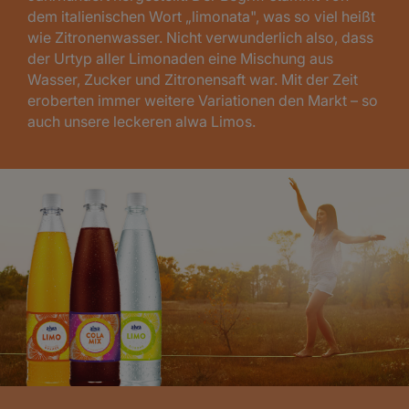
dem italienischen Wort „limonata", was so viel heißt
wie Zitronenwasser. Nicht verwunderlich also, dass
der Urtyp aller Limonaden eine Mischung aus
Wasser, Zucker und Zitronensaft war. Mit der Zeit
eroberten immer weitere Variationen den Markt – so
auch unsere leckeren alwa Limos.