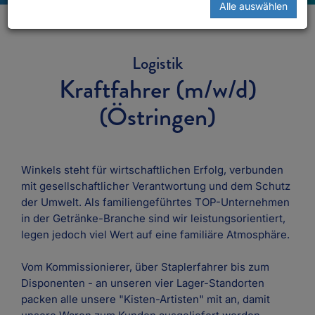
Alle auswählen
Logistik
Kraftfahrer (m/w/d)
(Östringen)
Winkels steht für wirtschaftlichen Erfolg, verbunden
mit gesellschaftlicher Verantwortung und dem Schutz
der Umwelt. Als familiengeführtes TOP-Unternehmen
in der Getränke-Branche sind wir leistungsorientiert,
legen jedoch viel Wert auf eine familiäre Atmosphäre.
Vom Kommissionierer, über Staplerfahrer bis zum
Disponenten - an unseren vier Lager-Standorten
packen alle unsere "Kisten-Artisten" mit an, damit